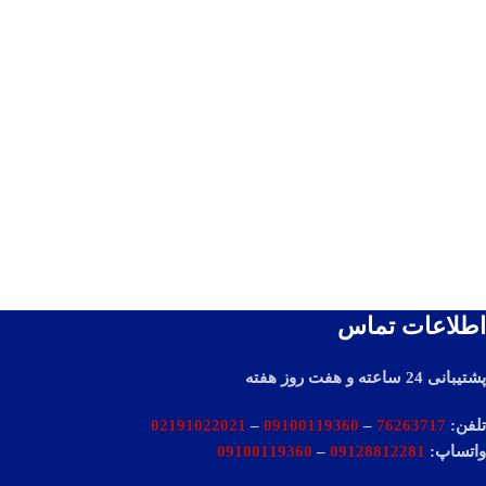
اطلاعات تماس
پشتیبانی 24 ساعته و هفت روز هفته
تلفن:
76263717
–
09100119360
–
02191022021
واتساپ:
09128812281
–
09100119360