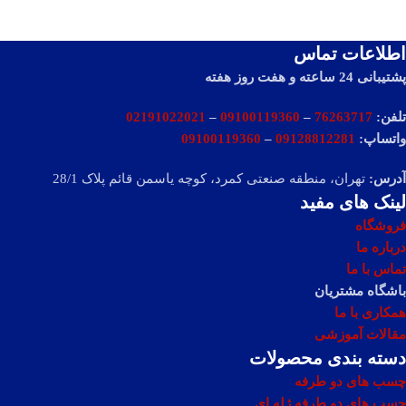
اطلاعات تماس
پشتیبانی 24 ساعته و هفت روز هفته
تلفن:
76263717
–
09100119360
–
02191022021
واتساپ:
09128812281
–
09100119360
آدرس:
تهران، منطقه صنعتی کمرد، کوچه یاسمن قائم پلاک 28/1
لینک های مفید
فروشگاه
درباره ما
تماس با ما
باشگاه مشتریان
همکاری با ما
مقالات آموزشی
دسته بندی محصولات
چسب های دو طرفه
چسب های دو طرفه ژله ای