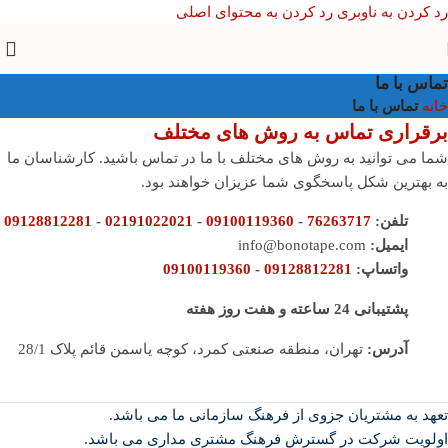
رد کردن به ناوبری
رد کردن به محتوای اصلی
تماس با ما
خانه
/
تماس با ما
برقراری تماس به روش های مختلف
شما می توانید به روش های مختلف با ما در تماس باشید. کارشناسان ما
به بهترین شکل پاسخگوی شما عزیزان خواهند بود.
تلفن:
76263717
-
09100119360
-
02191022021
-
09128812281
ایمیل:
info@bonotape.com
واتساپ:
09128812281
-
09100119360
پشتیبانی 24 ساعته و هفت روز هفته
آدرس:
تهران، منطقه صنعتی کمرد، کوچه یاسمن قائم پلاک 28/1
تعهد به مشتریان جزوی از فرهنگ سازمانی ما می باشد.
اولویت شرکت در گسترش فرهنگ مشتری مداری می باشد.