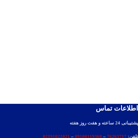
اطلاعات تماس
پشتیبانی 24 ساعته و هفت روز هفته
تلفن:
76263717
–
09100119360
–
02191022021