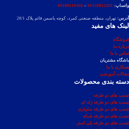
واتساپ:
09128812281
–
09100119360
آدرس:
تهران، منطقه صنعتی کمرد، کوچه یاسمن قائم پلاک 28/1
لینک های مفید
فروشگاه
درباره ما
تماس با ما
باشگاه مشتریان
همکاری با ما
مقالات آموزشی
دسته بندی محصولات
چسب های دو طرفه
چسب های دو طرفه ژله ای
چسب های دو طرفه سلولزی
چسب های دو طرفه شبکه
چسب های دو طرفه پلی استر