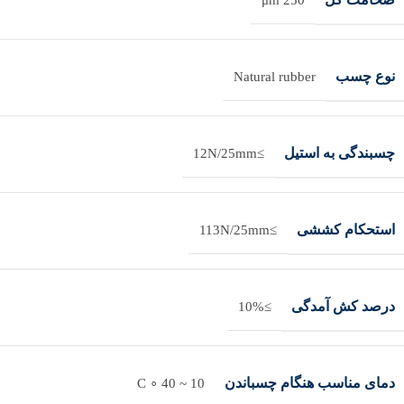
250 μm
نوع چسب
Natural rubber
چسبندگی به استیل
≥12N/25mm
استحکام کششی
≥113N/25mm
درصد کش آمدگی
≥10%
دمای مناسب هنگام چسباندن
10 ~ 40 ∘ C