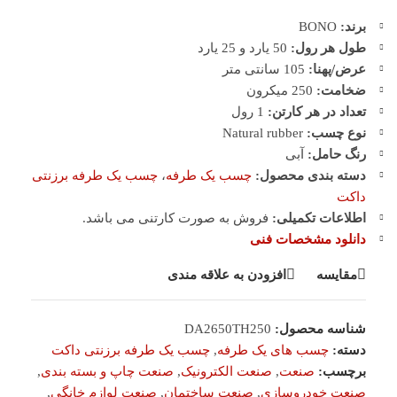
برند:
BONO
طول هر رول:
50 یارد و 25 یارد
عرض/پهنا:
105 سانتی متر
ضخامت:
250 میکرون
تعداد در هر کارتن:
1 رول
نوع چسب:
Natural rubber
رنگ حامل:
آبی
دسته بندی محصول:
چسب یک طرفه
،
چسب یک طرفه برزنتی
داکت
اطلاعات تکمیلی:
فروش به صورت کارتنی می باشد.
دانلود مشخصات فنی
مقایسه
افزودن به علاقه مندی
شناسه محصول:
DA2650TH250
دسته:
چسب های یک طرفه
,
چسب یک طرفه برزنتی داکت
برچسب:
صنعت
,
صنعت الکترونیک
,
صنعت چاپ و بسته بندی
,
صنعت خودروسازی
,
صنعت ساختمان
,
صنعت لوازم خانگی
,