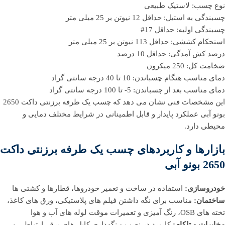
نوع چسب: لاستیک طبیعی
چسبندگی به استیل: حداقل 12 نیوتن بر 25 میلی متر
چسبندگی اولیه: حداقل 17#
استحکام کششی: حداقل 113 نیوتن بر 25 میلی متر
درصد کش آمدگی: حداقل 10 درصد
ضخامت کل: 250 میکرون
دمای مناسب هنگام چسباندن: 10 تا 40 درجه سانتی گراد
دمای مناسب بعد از چسباندن: 5- تا 100 درجه سانتی گراد
این مشخصات فنی نشان می دهد که چسب یک طرفه برزنتی داکت 2650
بونو آبی عملکرد پایدار و قابل اطمینانی در شرایط مختلف دمایی و
محیطی دارد.
بازارها و کاربردهای چسب یک طرفه برزنتی داکت
2650 بونو آبی
خودروسازی:
استفاده در ساخت و تعمیر خودروها، قطارها و کشتی ها
ساختمان:
مناسب برای نگه داشتن فیلم های پلاستیکی، ورق های کاغذ،
تخته های OSB، رنگ آمیزی و تعمیرات موقت لوله های آب و هوا
مخابرات و تلکام:
کاربرد در نصب و نگهداری کابل های برق، ارتباطی و