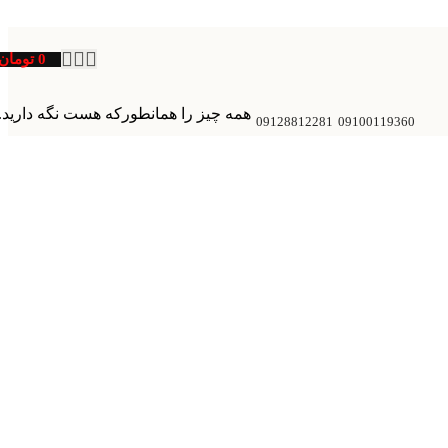
0
تومان
همه چیز را همانطورکه هست نگه دارید.
09128812281
09100119360