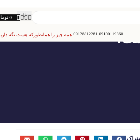
0
توما
09128812281
09100119360
ست؟
همه چیز را همانطورکه هست نگه دارید
تراک