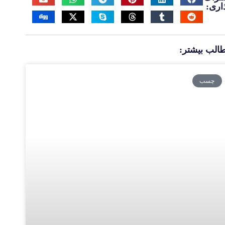
اری:
الب بیشتر:
چسب