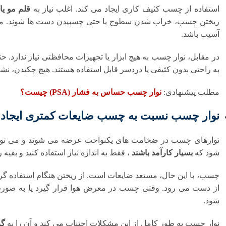
استفاده از چسب کثیف کاری ایجاد می کند. اغلب نیاز به
قلم مو ی
ریختن چسب، خراب شدن سطوح یا حتی چسبیدن دست ها شوند. ممک
آسیب باشد.
در مقابل، نوار چسب به هیچ ابزار یا تجهیزات محافظتی نیاز ندارد. ح
به راحتی بدون کثیفی یا دردسر قابل استفاده هستند. هیچ چکیدن، نشت 
مطلب پیشنهادی:
نوار چسب حساس به فشار (PSA) چیست؟
نوار چسب نسبت به چسب ضایعات کمتری ایجاد 
نوارهای چسب در ضخامت های یکنواخت عرضه می شوند و می توان آ
شود که
بسیار کارآمد باشند
، فقط به اندازه نیاز استفاده کنید و بقیه ر
چسب، با این حال، مستعد ضایعات است. از ریختن هنگام استفاده گ
از دست می رود. وقتی چسب در معرض هوا قرار گیرد یا به صورت
شود.
نوار چسب به طور کامل از این مشکلات اجتناب می کند و آن را به
گز