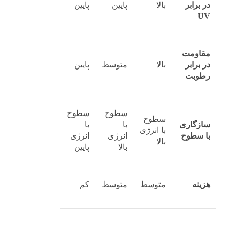
در برابر
بالا
پایین
پایین
UV
مقاومت
در برابر
بالا
متوسط
پایین
رطوبت
سطوح
سطوح
سطوح
سازگاری
با
با
با انرژی
با سطوح
انرژی
انرژی
بالا
بالا
پایین
هزینه
متوسط
متوسط
کم