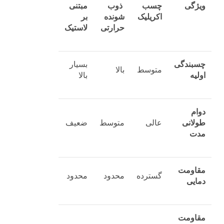
ویژگی
چسب
ذوب‌
مبتنی
اکریلیک
شونده
بر
حرارتی
لاستیک
چسبندگی
بسیار
متوسط
بالا
اولیه
بالا
دوام
طولانی
عالی
متوسط
ضعیف
‌مدت
مقاومت
گسترده
محدود
محدود
دمایی
مقاومت