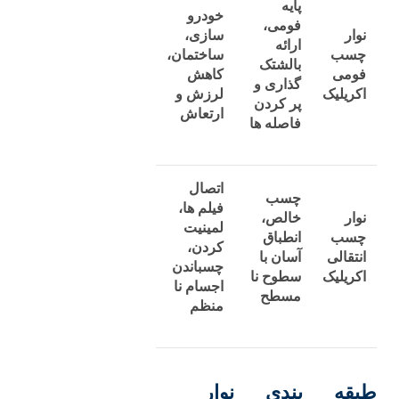
پایه
خودرو
فومی،
نوار
سازی،
ارائه
چسب
ساختمان،
بالشتک
فومی
کاهش
‌گذاری و
اکریلیک
لرزش و
پر کردن
ارتعاش
فاصله‌ ها
اتصال
چسب
فیلم‌ ها،
نوار
خالص،
لمینیت
چسب
انطباق
کردن،
انتقالی
آسان با
چسباندن
اکریلیک
سطوح نا
اجسام نا
مسطح
منظم
طبقه‌ بندی نوار