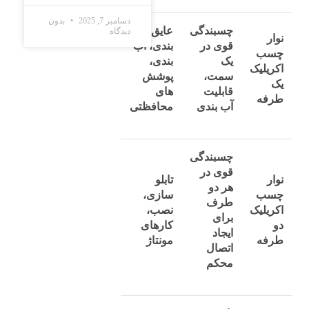
دسامبر 7, 2025
بدون
چسبندگی
عایق‌
دیدگاه
نوار
قوی در
بندی، آب
چسب
یک
‌بندی،
اکریلیک
سمت،
پوشش
یک
قابلیت
‌های
‌طرفه
آب‌ بندی
محافظتی
چسبندگی
قوی در
نوار
تابلو
هر دو
چسب
‌سازی،
طرف
اکریلیک
نصب،
برای
دو
کارهای
ایجاد
طرفه
مونتاژ
اتصال
محکم