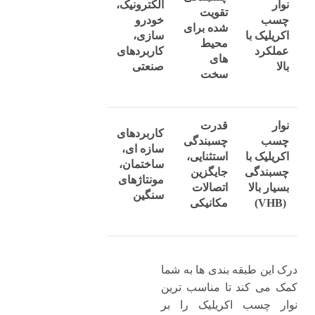
نوار
الکترونیک،
تقویت
چسب
خودرو
‌شده برای
اکریلیک با
سازی،
محیط‌
عملکرد
کاربردهای
های
بالا
صنعتی
سخت
نوار
قدرت
کاربردهای
چسب
چسبندگی
سازه ‌ای،
اکریلیک با
استثنایی،
ساختمان،
چسبندگی
جایگزین
مونتاژهای
بسیار بالا
اتصالات
سنگین
(VHB)
مکانیکی
درک این طبقه‌ بندی‌ ها به شما
کمک می ‌کند تا مناسب ‌ترین
نوار چسب اکریلیک را بر