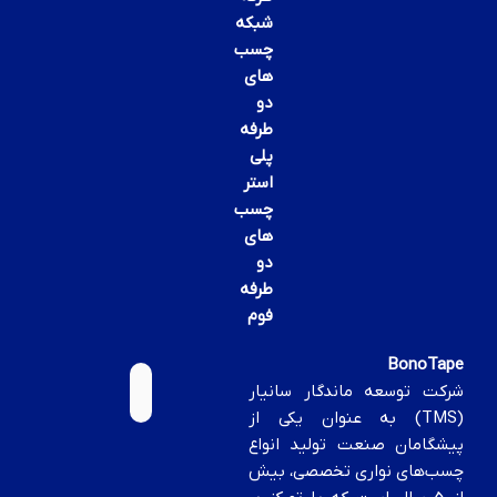
شبکه
چسب
های
دو
طرفه
پلی
استر
چسب
های
دو
طرفه
فوم
BonoTape
شرکت توسعه ماندگار سانیار
(TMS) به عنوان یکی از
پیشگامان صنعت تولید انواع
چسب‌های نواری تخصصی، بیش