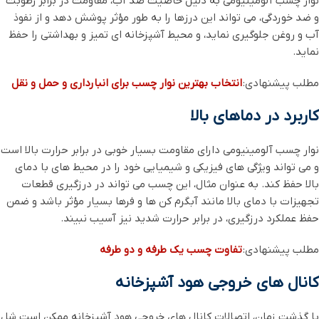
نوار چسب آلومینیومی به دلیل خاصیت ضد آب، مقاومت در برابر رطوبت
و ضد خوردگی، می‌ تواند این درزها را به ‌طور مؤثر پوشش دهد و از نفوذ
آب و روغن جلوگیری نماید، و محیط آشپزخانه ‌ای تمیز و بهداشتی را حفظ
نماید.
مطلب پیشنهادی:
انتخاب بهترین نوار چسب برای انبارداری و حمل و نقل
کاربرد در دماهای بالا
نوار چسب آلومینیومی دارای مقاومت بسیار خوبی در برابر حرارت بالا است
و می ‌تواند ویژگی‌ های فیزیکی و شیمیایی خود را در محیط ‌های با دمای
بالا حفظ کند. به عنوان مثال، این چسب می ‌تواند در درزگیری قطعات
تجهیزات با دمای بالا مانند آبگرم‌ کن ‌ها و فرها بسیار مؤثر باشد و ضمن
حفظ عملکرد درزگیری، در برابر حرارت شدید نیز آسیب نبیند.
مطلب پیشنهادی:
تفاوت چسب یک طرفه و دو طرفه
کانال ‌های خروجی هود آشپزخانه
با گذشت زمان، اتصالات کانال‌ های خروجی هود آشپزخانه ممکن است شل