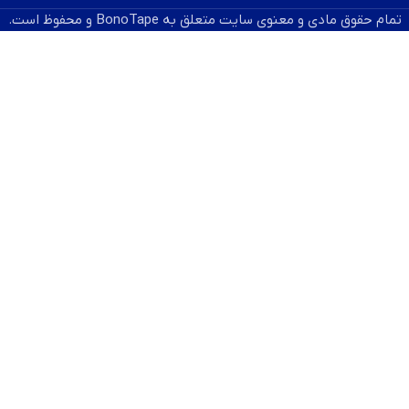
تمام حقوق مادی و معنوی سایت متعلق به BonoTape و محفوظ است.