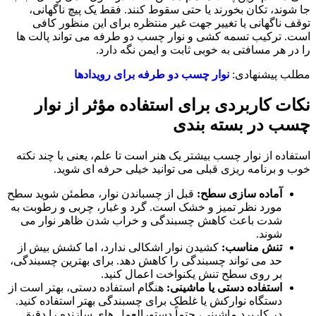
‌جا شوند، تکان بخورند یا حتی سقوط کنند. فقط یک پیچ ناگهانی،
توقف ناگهانی یا تغییر جهت غیر منتظره برای این منظور کافی
است. ترکیب تسمه کشی و نوار چسب دو طرفه می ‌تواند پالت‌ ها
را در هر مسافتی به‌ خوبی ثابت و ایمن نگه دارد.
مطلب پیشنهادی:
نوار چسب دو طرفه برای رویدادها
نکات کاربردی برای استفاده مؤثر از نوار
چسب در بسته بندی
استفاده از نوار چسب بیشتر یک هنر است تا علم، یعنی با چند نکته
خوب و برنامه ‌ریزی قبلی می‌ توانید خیلی حرفه‌ ای شوید.
آماده‌ سازی سطح:
قبل از چسباندن نوار، مطمئن شوید سطح
مورد نظر تمیز و خشک است. گرد و غبار، چربی و رطوبت به
شدت باعث کاهش چسبندگی و خراب شدن ظاهر نوار می‌
شوند.
تنش مناسب:
کشیدن نوار اشکالی ندارد، اما کشش بیش از
حد می ‌تواند چسبندگی را کاهش دهد. برای بهترین چسبندگی،
بر روی سطح تنش یکنواخت اعمال کنید.
استفاده دستی یا ماشینی:
هنگام استفاده دستی، بهتر است از
دستگاه نوارکش یا غلطک برای چسبندگی بهتر استفاده کنید.
در کاربرد ماشینی، حتماً دستورالعمل ‌های سازنده را دقیق