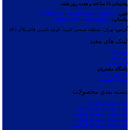
پشتیبانی 24 ساعته و هفت روز هفته
تلفن:
76263717
–
09100119360
–
02191022021
واتساپ:
09128812281
–
09100119360
آدرس:
تهران، منطقه صنعتی کمرد، کوچه یاسمن قائم پلاک 28/1
لینک های مفید
فروشگاه
درباره ما
تماس با ما
باشگاه مشتریان
همکاری با ما
مقالات آموزشی
دسته بندی محصولات
چسب های دو طرفه
چسب های دو طرفه ژله ای
چسب های دو طرفه سلولزی
چسب های دو طرفه شبکه
چسب های دو طرفه پلی استر