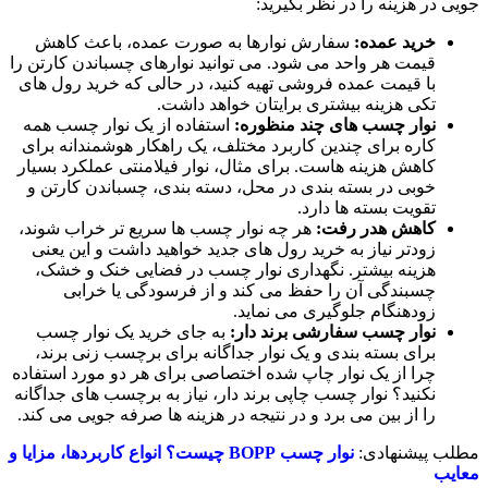
‌جویی در هزینه را در نظر بگیرید:
خرید عمده:
سفارش نوارها به صورت عمده، باعث کاهش
قیمت هر واحد می‌ شود. می ‌توانید نوارهای چسباندن کارتن را
با قیمت عمده‌ فروشی تهیه کنید، در حالی که خرید رول‌ های
تکی هزینه بیشتری برایتان خواهد داشت.
نوار چسب های چند منظوره:
استفاده از یک نوار چسب همه
‌کاره برای چندین کاربرد مختلف، یک راهکار هوشمندانه برای
کاهش هزینه ‌هاست. برای مثال، نوار فیلامنتی عملکرد بسیار
خوبی در بسته ‌بندی در محل، دسته‌ بندی، چسباندن کارتن و
تقویت بسته ‌ها دارد.
کاهش هدر رفت:
هر چه نوار چسب ‌ها سریع ‌تر خراب شوند،
زودتر نیاز به خرید رول‌ های جدید خواهید داشت و این یعنی
هزینه بیشتر. نگهداری نوار چسب در فضایی خنک و خشک،
چسبندگی آن را حفظ می ‌کند و از فرسودگی یا خرابی
زودهنگام جلوگیری می ‌نماید.
نوار چسب سفارشی برند دار:
به ‌جای خرید یک نوار چسب
برای بسته ‌بندی و یک نوار جداگانه برای برچسب ‌زنی برند،
چرا از یک نوار چاپ ‌شده اختصاصی برای هر دو مورد استفاده
نکنید؟ نوار چسب چاپی برند دار، نیاز به برچسب‌ های جداگانه
را از بین می ‌برد و در نتیجه در هزینه ‌ها صرفه‌ جویی می ‌کند.
مطلب پیشنهادی:
نوار چسب BOPP چیست؟ انواع کاربردها، مزایا و
معایب