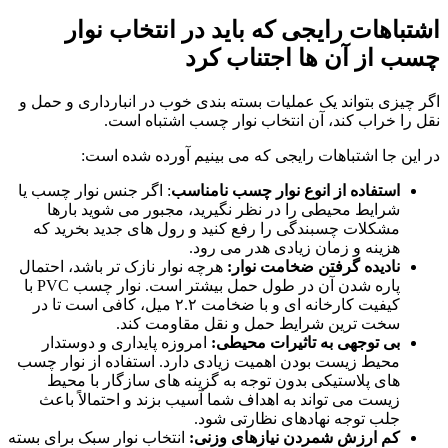
اشتباهات رایجی که باید در انتخاب نوار
چسب از آن ‌ها اجتناب کرد
اگر چیزی بتواند یک عملیات بسته‌ بندی خوب در انبارداری و حمل ‌و
نقل را خراب کند، آن انتخاب نوار چسب اشتباه است.
در این جا اشتباهات رایجی که می‌ بینیم آورده شده است:
استفاده از انوع نوار چسب نامناسب
: اگر جنس نوار چسب یا
شرایط محیطی را در نظر نگیرید، مجبور می ‌شوید بارها
مشکلات چسبندگی را رفع کنید و رول‌ های جدید بخرید که
هزینه و زمان زیادی هدر می‌ رود.
نادیده گرفتن ضخامت نوار:
هرچه نوار نازک ‌تر باشد، احتمال
پاره شدن آن در طول حمل بیشتر است. نوار چسب PVC با
کیفیت کارخانه ‌ای و با ضخامت ۲.۲ میل، کافی است تا در
سخت‌ ترین شرایط حمل ‌و نقل مقاومت کند.
بی ‌توجهی به تاثیرات محیطی:
امروزه پایداری و دوستدار
محیط‌ زیست بودن اهمیت زیادی دارد. استفاده از نوار چسب
‌های پلاستیکی بدون توجه به گزینه ‌های سازگار با محیط
زیست می ‌تواند به اهداف شما آسیب بزند و احتمالاً باعث
جلب توجه نهادهای نظارتی شود.
کم ‌ارزش شمردن نیازهای وزنی:
انتخاب نوار سبک برای بسته‌