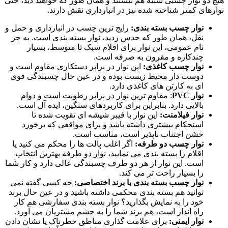
هیچ دو نوار چسبی شبیه هم نیستند و همان ‌طور که خواهید دید، حتی
نوارهای کمتر شناخته‌ شده نیز در انبارداری نقش دارند.
نوار چسب بسته‌ بندی:
رایج ‌ترین چسب در انبارداری و حمل ‌و
نقل، همان ‌طور که حدس زدید، نوار بسته ‌بندی است. به جز
نام عمومی، این نوار برای اقلام سبک تا متوسط، بسیار
چندکاره و مقرون ‌به ‌صرفه است.
نوار چسب کاغذی:
این نوار در برابر دستکاری مقاوم است و
دوست دار محیط زیست بوده و در عین حال چسبندگی قوی
ای به کارتن های کاغذی دارد.
نوار
PVC
: مقاوم‌ ترین نوار در برابر رطوبت است و دوام
بالایی دارد. بنابراین برای کاربردهای سنگین، ایده ‌آل است.
نوار فیلامنت:
این نوار با فیبر شیشه ‌ای تقویت شده تا
استحکام بیشتری داشته باشد و برای مواقعی که برخورد
خشن اجتناب ‌ناپذیر است، مناسب است.
نوار چسب دو طرفه:
اگر اغلب پالت ‌ها را محکم می‌ کنید یا
اقلام را بسته ‌بندی می نمایید، نوار دو طرفه بهترین انتخاب
است. این نوار از هر دو طرف چسبندگی عالی دارد و کار شما
را بسیار راحت ‌تر می‌ کند.
نوار چسب بسته ‌بندی با برند اختصاصی:
چه کسی گفته نمی
‌توانید هم بسته‌ بندی محکمی داشته باشید و در عین حال برند
خود را به نمایش بگذارید؟ نوار بسته ‌بندی سفارشی هم کار
راه انداز است، هم برند شما را به چشم مشتریان می آورد.
نوار ایمنی:
برای علامت‌ گذاری مناطق خطرناک یا نشان دادن